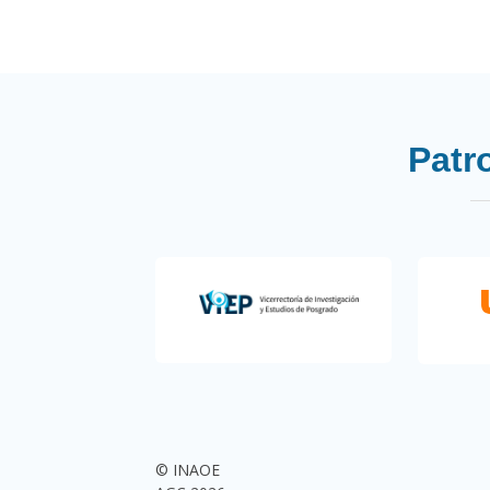
Patr
© INAOE