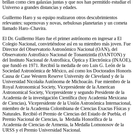
brillan como cien galaxias juntas y que nos han permitido estudiar el
Universo a grandes distancias y edades.
Guillermo Haro y su equipo realizaron otros descubrimientos
relevantes: supernovas y novas, nebulosas planetarias y un cometa
llamado Haro–Chavira.
El Dr. Guillermo Haro fue el primer astrónomo en ingresar a El
Colegio Nacional, convirtiéndose así en su miembro más joven. Fue
Director del Observatorio Astronómico Nacional (OAN), del
Observatorio Astrofísico Nacional de Tonantzintla (OANTON) y
del Instituto Nacional de Astrofísica, Óptica y Electrónica (INAOE),
que fundó en 1971. Recibió la medalla de oro Luis G. León de la
Sociedad Astronómica de México, así como los Doctorados Honoris
Causa de Case Western Reserve University de Cleveland y de la
Universidad Nicolaíta Autónoma de Michoacán. Fue miembro de la
Royal Astronomical Society, Vicepresidente de la American
Astronomical Society, Vicepresidente y segundo Presidente de la
Academia de la investigación Científica (hoy Academia Mexicana
de Ciencias), Vicepresidente de la Unión Astronómica Internacional,
miembro de la Academia Colombiana de Ciencias Exactas Físicas y
Naturales. Recibió el Premio de Ciencias del Estado de Puebla, el
Premio Nacional de Ciencias, la Medalla Honorífica de la
Academia de Ciencias de Armenia, la Medalla Lomonosov de la
URSS y el Premio Universidad Nacional.