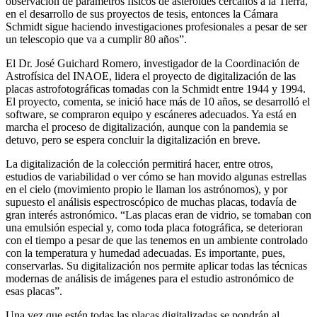
observación de parámetros físicos de asteroides cercanos a la Tierra,
en el desarrollo de sus proyectos de tesis, entonces la Cámara
Schmidt sigue haciendo investigaciones profesionales a pesar de ser
un telescopio que va a cumplir 80 años”.
El Dr. José Guichard Romero, investigador de la Coordinación de
Astrofísica del INAOE, lidera el proyecto de digitalización de las
placas astrofotográficas tomadas con la Schmidt entre 1944 y 1994.
El proyecto, comenta, se inició hace más de 10 años, se desarrolló el
software, se compraron equipo y escáneres adecuados. Ya está en
marcha el proceso de digitalización, aunque con la pandemia se
detuvo, pero se espera concluir la digitalización en breve.
La digitalización de la colección permitirá hacer, entre otros,
estudios de variabilidad o ver cómo se han movido algunas estrellas
en el cielo (movimiento propio le llaman los astrónomos), y por
supuesto el análisis espectroscópico de muchas placas, todavía de
gran interés astronómico. “Las placas eran de vidrio, se tomaban con
una emulsión especial y, como toda placa fotográfica, se deterioran
con el tiempo a pesar de que las tenemos en un ambiente controlado
con la temperatura y humedad adecuadas. Es importante, pues,
conservarlas. Su digitalización nos permite aplicar todas las técnicas
modernas de análisis de imágenes para el estudio astronómico de
esas placas”.
Una vez que estén todas las placas digitalizadas se pondrán al