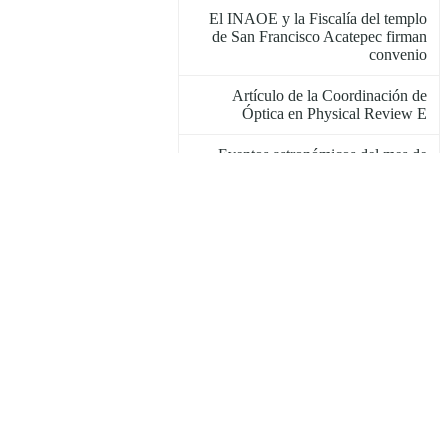
El INAOE y la Fiscalía del templo
de San Francisco Acatepec firman
convenio
Artículo de la Coordinación de
Óptica en Physical Review E
Eventos astronómicos del mes de
noviembre 2022
Mesa redonda, 7 de noviembre
Inicia programa de doble titulación
INAOE-Universidad de Grenoble
Tesis doctoral del INAOE, premiada
en México y España
El INAOE y el Tecnológico de
Ciudad Serdán firman convenio
Arranca la construcción de TARSIS