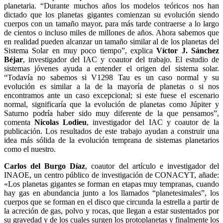
planetaria. “Durante muchos años los modelos teóricos nos han
dictado que los planetas gigantes comienzan su evolución siendo
cuerpos con un tamaño mayor, para más tarde contraerse a lo largo
de cientos o incluso miles de millones de años. Ahora sabemos que
en realidad pueden alcanzar un tamaño similar al de los planetas del
Sistema Solar en muy poco tiempo”, explica
Víctor J. Sánchez
B
é
jar
, investigador del IAC y coautor del trabajo. El estudio de
sistemas jóvenes ayuda a entender el origen del sistema solar.
“Todavía no sabemos si V1298 Tau es un caso normal y su
evolución es similar a la de la mayoría de planetas o si nos
encontramos ante un caso excepcional; si este fuese el escenario
normal, significaría que la evolución de planetas como Júpiter y
Saturno podría haber sido muy diferente de la que pensamos”,
comenta
Nicolas Lodieu
, investigador del IAC y coautor de la
publicación. Los resultados de este trabajo ayudan a construir una
idea más sólida de la evolución temprana de sistemas planetarios
como el nuestro.
Carlos del Burgo Díaz
, coautor del artículo e investigador del
INAOE, un centro público de i
n
vestigación de CONACYT, añade:
«Los planetas gigantes se forman en etapas muy tempranas, cuando
hay gas en abundancia junto a los llamados “planetesimales”, los
cuerpos que se fo
r
man en el disco que circunda la estrella a partir de
la acreción de gas, polvo y rocas, que llegan a estar sustentados por
su gravedad y de los cuales surgen los protoplanetas y finalme
n
te los