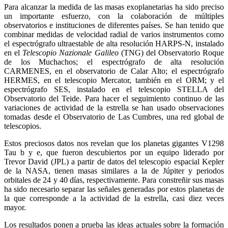
Para alcanzar la medida de las masas exoplanetarias ha sido preciso
un importante esfuerzo, con la colaboración de múltiples
observatorios e instituciones de diferentes países. Se han tenido que
combinar medidas de velocidad radial de varios instrumentos como
el espectrógrafo ultraestable de alta resolución HARPS-N, instalado
en el
Telescopio Nazionale Galileo
(TNG) del Observatorio Roque
de los Muchachos; el espectrógrafo de alta resolución
CARMENES, en el observatorio de Calar Alto; el espectrógrafo
HERMES, en el telescopio Mercator, también en el ORM; y el
espectrógrafo SES, instalado en el telescopio STELLA del
Observatorio del Teide. Para hacer el seguimiento continuo de las
variaciones de actividad de la estrella se han usado observaciones
tomadas desde el Observatorio de Las Cumbres, una red global de
telescopios.
Estos preciosos datos nos revelan que los planetas gigantes V1298
Tau b y e, que fueron descubiertos por un equipo liderado por
Trevor David (JPL) a partir de datos del telescopio espacial Kepler
de la NASA, tienen masas similares a la de Júpiter y periodos
orbitales de 24 y 40 días, respectivamente. Para constreñir sus masas
ha sido necesario separar las señales generadas por estos planetas de
la que corresponde a la actividad de la estrella, casi diez veces
mayor.
Los resultados ponen a prueba las ideas actuales sobre la formación