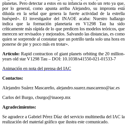
planetas. Pero detectar a estos en su infancia es todo un reto ya que,
por lo general, como apunta arriba Alejandro, su impronta está
diluida en la señal que genera la fuerte actividad de la estrella
huésped».
El investigador del INAOE acaba: Nuestro hallazgo
indica que la fo
r
mación planetaria en V1298 Tau
ha sido
críticamente más rápida de lo que predicen los modelos teór
i
cos, que
merecen ser revisados y mejorados. Salvando las distancias, es como
quien
se so
r
prende al constatar que un potrillo tarda solo una hora en
ponerse de pie y poco más en trotar».
Art
ículo:
Rapid contraction of giant planets orbiting the 20 million-
years old star V1298 Tau – DOI: 10.1038/s41550-021-01533-7
Animación en nota del prensa del IAC
Contacto
s:
Alejandro Suárez Mascareño, alejandro.suarez.mascareno@iac.es
Carlos del Burgo, cburgo@inaoep.mx
Agradecimientos:
Se agradece a Gabriel Pérez Díaz del servicio multimedia del IAC la
realización del material gráfico que ilustra este comunicado.