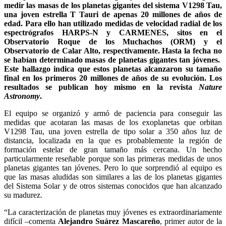
medir las masas de los planetas gigantes del sistema V1298 Tau,
una joven estrella T Tauri de apenas 20 millones de años de
edad. Para ello han utilizado medidas de velocidad radial de los
espectrógrafos HARPS-N
y CARMENES
, sitos en el
Observatorio Roque de los Muchachos (ORM) y el
Observatorio de Calar Alto, respectivamente.
Hasta la fecha no
se habían determinado masas de planetas gigantes tan jóvenes.
Este hallazgo indica que estos planetas alcanzaron su tamaño
final en los primeros 20 millones de años de su evolució
n. Los
resultados
se
publica
n hoy mismo en la revista
Nature
Astronomy
.
El equipo se organizó y armó de paciencia para conseguir las
medidas que acotaran las masas de los exoplanetas que orbitan
V1298 Tau, una joven estrella de tipo solar a 350 años luz de
distancia, localizada en la que es probablemente la región de
formación estelar de gran tamaño más cercana. Un hecho
particularmente reseñable porque son las primeras medidas de unos
planetas gigantes tan jóvenes. Pero lo que sorprendió al equipo es
que las masas aludidas son similares a las de los planetas gigantes
del Sistema Solar y de otros sistemas conocidos que han alcanzado
su madurez.
“La caracterización de planetas muy jóvenes es extraordinariamente
difícil –comenta
Alejandro Suá
rez Mascare
ño
, primer autor de la