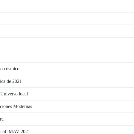
tio cósmico
tica de 2021
 Universo local
aciones Modernas
ra
cional IMAV 2021