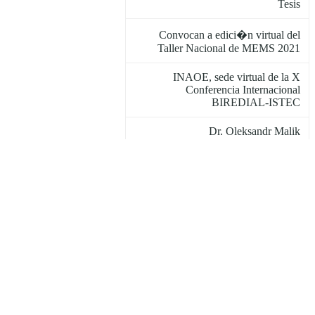
Tesis
Convocan a edici�n virtual del
Taller Nacional de MEMS 2021
INAOE, sede virtual de la X
Conferencia Internacional
BIREDIAL-ISTEC
Dr. Oleksandr Malik
Firman convenio de colaboraci�n el
INAOE y la Agencia de Energ�a
del Estado
Observaciones de LAMOST revelan
naturaleza de fuentes de rayos
gamma
Equipo QuetzalC++ del INAOE
gana 1er lugar regional del OpenCV
AI 2021