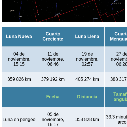
Cuarto
Cuart
Luna Nueva
Luna Llena
Creciente
Mengua
04 de
11 de
19 de
27 d
noviembre,
noviembre,
noviembre,
noviemb
15:15
06:46
02:57
06:2
359 826 km
379 192 km
405 274 km
388 317
Tama
Fecha
Distancia
angul
05 de
33,3 minu
Luna en perigeo
noviembre,
358 828 km
arco
16:17