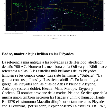
Padre, madre e hijas brillan en las Pléyades
La referencia más antigua a las Pléyades es de Hesiodo, alrededor
del año 700 AC. Homero las menciona en la Odisea y la Biblia hace
referencia a ellas. A las estrellas más brillantes de las Pléyades
también se les conoce como “Las siete hermanas”, “Subaru”, “La
gallina con sus pollitos” y “Las siete cabrillas”. En la mitología
griega, las Pléyades son las hijas de Atlas y Pleione: Alcyone,
Anterope (estrella doble), Electra, Maia, Merope, Taygeta y
Caeleno. El nombre proviene de la madre, Pleione. Se dice que de la
misma unión también nacieron las Híades y un hijo llamado Hiante.
En 1579 el astrónomo Maestlin dibujó correctamente a las Pléyades
con 11 estrellas, por su parte, Kepler observó 14 estrellas. En 1767,