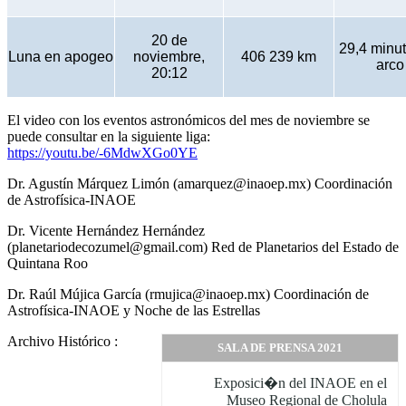
20 de
29,4 minu
Luna en apogeo
noviembre,
406 239 km
arco
20:12
El video con los eventos astronómicos del mes de noviembre se
puede consultar en la siguiente liga:
https://youtu.be/-6MdwXGo0YE
Dr. Agustín Márquez Limón (amarquez@inaoep.mx) Coordinación
de Astrofísica-INAOE
Dr. Vicente Hernández Hernández
(planetariodecozumel@gmail.com) Red de Planetarios del Estado de
Quintana Roo
Dr. Raúl Mújica García (rmujica@inaoep.mx) Coordinación de
Astrofísica-INAOE y Noche de las Estrellas
Archivo Histórico :
SALA DE PRENSA 2021
Exposici�n del INAOE en el
Museo Regional de Cholula