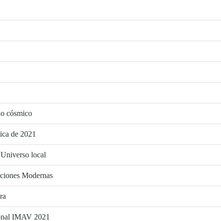
tio cósmico
tica de 2021
 Universo local
aciones Modernas
ra
cional IMAV 2021