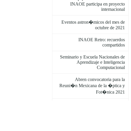
INAOE participa en proyecto
internacional
Eventos astron�micos del mes de
octubre de 2021
INAOE Retro: recuerdos
compartidos
Seminario y Escuela Nacionales de
Aprendizaje e Inteligencia
Computacional
Abren convocatoria para la
Reuni�n Mexicana de la �ptica y
Fot�nica 2021
Dra. Gordana Jovanovic Dolecek,
mejor editora asociada de revista del
IEEE
Segunda edici�n virtual del