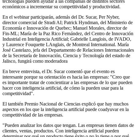
tecnologías pueden ayudar a las compañías de distintos sectores
económicos a incrementar su competitividad y productividad.
En el webinar participarán, además del Dr. Sucar, Per Nyber,
director comercial de Stradi AI; Patrick Hyndman, del Ministerio de
Economía e Innovación de Quebec; Manuel Morales, director de
Fin-ML; María de la Paz Rico Fernández, del Centro de Innovación
Industrial en Inteligencia Artificial; Gabrielle Langlois, de IVADO,
y Laurence Fouquette LAnglais, de Montreal International. María
José Castelazo, jefa del Departamento de Relaciones Internacionales
de la Secretaría de Innovación, Ciencia y Tecnología del estado de
Jalisco, fungirá como moderadora
En breve entrevista, el Dr. Sucar comentó que el evento es
interesante porque su orientación es hacia las empresas: "Creo que
es importante tratar de concientizar a las empresas de lo que pueden
hacer con inteligencia artificial, de cómo la pueden usar para la
competitividad".
El también Premio Nacional de Ciencias explicó que hay muchos
aspectos en los que la inteligencia artificial puede coadyuvar en la
competitividad de las empresas.
"Pueden analizar los datos que tengan. Las empresas tienen datos de
clientes, ventas, productos. Con inteligencia artificial pueden
determinar por qué un producto tiene éxito o no lo tiene o por qué