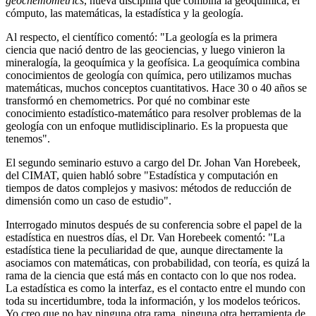
geochemometrics
, nueva disciplina que combina la geoquímica, el
cómputo, las matemáticas, la estadística y la geología.
Al respecto, el científico comentó: "La geología es la primera
ciencia que nació dentro de las geociencias, y luego vinieron la
mineralogía, la geoquímica y la geofísica. La geoquímica combina
conocimientos de geología con química, pero utilizamos muchas
matemáticas, muchos conceptos cuantitativos. Hace 30 o 40 años se
transformó en chemometrics. Por qué no combinar este
conocimiento estadístico-matemático para resolver problemas de la
geología con un enfoque mutlidisciplinario. Es la propuesta que
tenemos".
El segundo seminario estuvo a cargo del Dr. Johan Van Horebeek,
del CIMAT, quien habló sobre "Estadística y computación en
tiempos de datos complejos y masivos: métodos de reducción de
dimensión como un caso de estudio".
Interrogado minutos después de su conferencia sobre el papel de la
estadística en nuestros días, el Dr. Van Horebeek comentó: "La
estadística tiene la peculiaridad de que, aunque directamente la
asociamos con matemáticas, con probabilidad, con teoría, es quizá la
rama de la ciencia que está más en contacto con lo que nos rodea.
La estadística es como la interfaz, es el contacto entre el mundo con
toda su incertidumbre, toda la información, y los modelos teóricos.
Yo creo que no hay ninguna otra rama, ninguna otra herramienta de