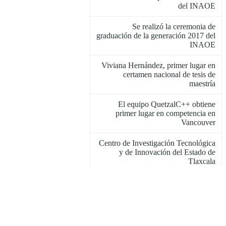
del INAOE
Se realizó la ceremonia de
graduación de la generación 2017 del
INAOE
Viviana Hernández, primer lugar en
certamen nacional de tesis de
maestría
El equipo QuetzalC++ obtiene
primer lugar en competencia en
Vancouver
Centro de Investigación Tecnológica
y de Innovación del Estado de
Tlaxcala
Abren convocatoria para ingresar a la
Maestría en Óptica en enero de 2018
Se realizó el 9º Seminario de
Electrónica y Diseño Avanzado