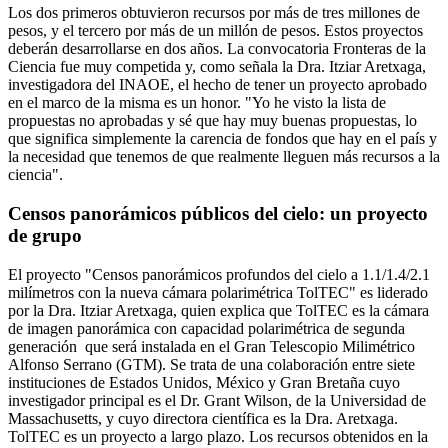
Los dos primeros obtuvieron recursos por más de tres millones de
pesos, y el tercero por más de un millón de pesos. Estos proyectos
deberán desarrollarse en dos años. La convocatoria Fronteras de la
Ciencia fue muy competida y, como señala la Dra. Itziar Aretxaga,
investigadora del INAOE, el hecho de tener un proyecto aprobado
en el marco de la misma es un honor. "Yo he visto la lista de
propuestas no aprobadas y sé que hay muy buenas propuestas, lo
que significa simplemente la carencia de fondos que hay en el país y
la necesidad que tenemos de que realmente lleguen más recursos a la
ciencia".
Censos panorámicos públicos del cielo: un proyecto
de grupo
El proyecto "Censos panorámicos profundos del cielo a 1.1/1.4/2.1
milímetros con la nueva cámara polarimétrica TolTEC" es liderado
por la Dra. Itziar Aretxaga, quien explica que TolTEC es la cámara
de imagen panorámica con capacidad polarimétrica de segunda
generación que será instalada en el Gran Telescopio Milimétrico
Alfonso Serrano (GTM). Se trata de una colaboración entre siete
instituciones de Estados Unidos, México y Gran Bretaña cuyo
investigador principal es el Dr. Grant Wilson, de la Universidad de
Massachusetts, y cuyo directora científica es la Dra. Aretxaga.
TolTEC es un proyecto a largo plazo. Los recursos obtenidos en la