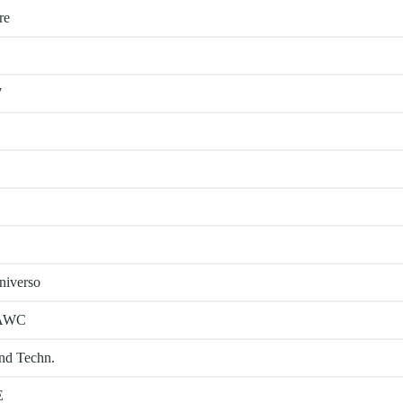
re
7
niverso
 HAWC
and Techn.
E