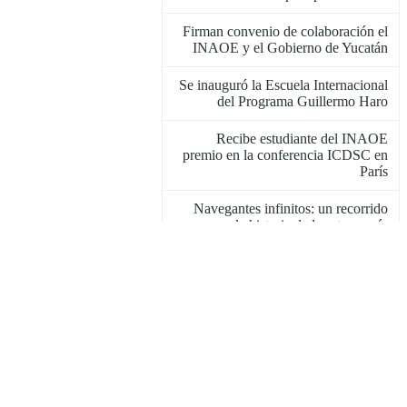
Firman convenio de colaboración el
INAOE y el Gobierno de Yucatán
Se inauguró la Escuela Internacional
del Programa Guillermo Haro
Recibe estudiante del INAOE
premio en la conferencia ICDSC en
París
Navegantes infinitos: un recorrido
por la historia de la astronomía
El primer Consejo Estudiantil del
INAOE rindió protesta
El Dr. Ibrahim Torres Aguilar, nuevo
Investigador Principal de LAGO
Anuncian el 8º Seminario de
Electrónica y Diseño Avanzado