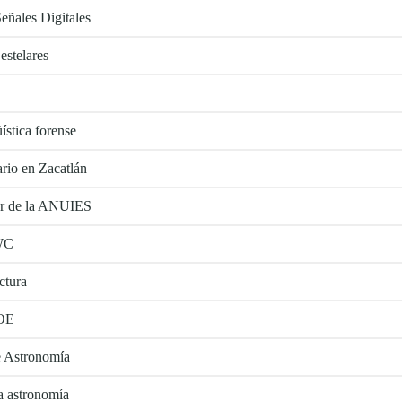
eñales Digitales
estelares
stica forense
rio en Zacatlán
ur de la ANUIES
AWC
ctura
AOE
e Astronomía
a astronomía