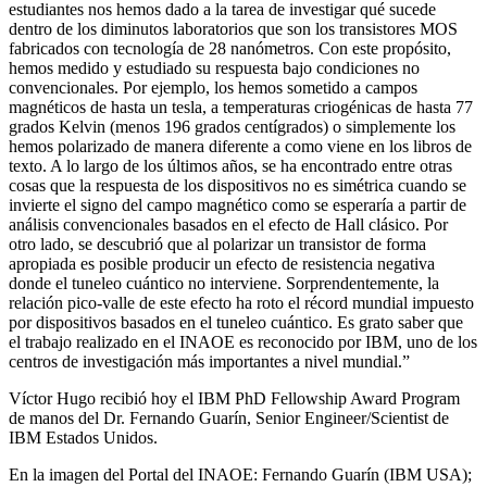
estudiantes nos hemos dado a la tarea de investigar qué sucede
dentro de los diminutos laboratorios que son los transistores MOS
fabricados con tecnología de 28 nanómetros. Con este propósito,
hemos medido y estudiado su respuesta bajo condiciones no
convencionales. Por ejemplo, los hemos sometido a campos
magnéticos de hasta un tesla, a temperaturas criogénicas de hasta 77
grados Kelvin (menos 196 grados centígrados) o simplemente los
hemos polarizado de manera diferente a como viene en los libros de
texto. A lo largo de los últimos años, se ha encontrado entre otras
cosas que la respuesta de los dispositivos no es simétrica cuando se
invierte el signo del campo magnético como se esperaría a partir de
análisis convencionales basados en el efecto de Hall clásico. Por
otro lado, se descubrió que al polarizar un transistor de forma
apropiada es posible producir un efecto de resistencia negativa
donde el tuneleo cuántico no interviene. Sorprendentemente, la
relación pico-valle de este efecto ha roto el récord mundial impuesto
por dispositivos basados en el tuneleo cuántico. Es grato saber que
el trabajo realizado en el INAOE es reconocido por IBM, uno de los
centros de investigación más importantes a nivel mundial.”
Víctor Hugo recibió hoy el IBM PhD Fellowship Award Program
de manos del Dr. Fernando Guarín, Senior Engineer/Scientist de
IBM Estados Unidos.
En la imagen del Portal del INAOE: Fernando Guarín (IBM USA);