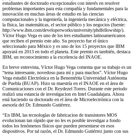
estudiantes de doctorado excepcionales con interés en resolver
problemas importantes para esta compañía y fundamentales para la
innovación en muchas áreas de estudio en las ciencias
computacionales y la ingeniería, la ingeniería mecánica y eléctrica,
la física, las matemáticas, el sector público y los negocios (fuente:
http://www.ibm.com/developerworks/university/phdfellowship/).
Víctor Hugo Vega es uno de los tres estudiantes latinoamericanos
que reciben el premio este año. Su proyecto fue el único
seleccionado para México y es uno de los 15 proyectos que IBM
apoyará en 2013 en todo el planeta. Este premio es también, destaca
IBM, un reconocimiento a la excelencia del INAOE.
En breve entrevista, Víctor Hugo Vega comenta que su trabajo es un
“tema interesante, novedoso para mí y para muchos”. Víctor Hugo
Vega estudió Electrónica en la Benemérita Universidad Autónoma
de Puebla (BUAP). Hizo su maestría en el INAOE en el área de
Comunicaciones con el Dr. Reydezel Torres. Durante este periodo
realizó una estancia de investigacion en Intel Guadalajara. Ahora
está haciendo su doctorado en el área de Microelectrónica con la
asesoría del Dr. Edmundo Gutiérrez.
“En IBM, las tecnologías de fabricacion de transistores MOS
evolucionan tan rápido que no les es posible investigar a fondo
todos los fenómenos físicos que pueden presentarse en esos
dispositivos. Por tal razón, el Dr. Edmundo Gutiérrez junto con sus