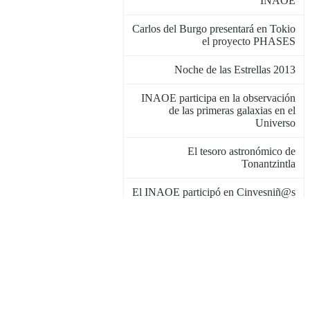
INAOE
Carlos del Burgo presentará en Tokio
el proyecto PHASES
Noche de las Estrellas 2013
INAOE participa en la observación
de las primeras galaxias en el
Universo
El tesoro astronómico de
Tonantzintla
El INAOE participó en Cinvesniñ@s
2013
Descubrimiento de exoplanetas
potencialmente habitables
Talleres de ciencia con el Gran
Telescopio Milimétrico Alfonso
Serrano