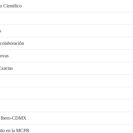
 Científico
s
 colaboración
rovas
Exactas
 la Ibero-CDMX
tado en la MCPR