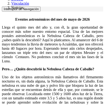
Vinculación
Noticias
Interruptor de Navegación
Eventos astronómicos del mes de mayo de 2026
Llega el quinto mes del año y, con él, la gran oportunidad de
conocer más sobre nuestro entorno espacial. Una de las mejores
postales astronómicas es la Nebulosa Cabeza de Caballo, pero
¿sabes quién la descubrió? Aquí lo platicamos. Al amanecer del 6 de
mayo tendremos la lluvia de meteoros η-Acuáridas, que nos ofrecerá
hasta 40 fugaces por hora. Esperando tener aún cielos despejados,
lanzamos un triple reto del mes: un par de objetos Messier y el
cúmulo Centauro. No podemos concluir el mes sin las fases de la
Luna.
Pero… ¿Quién descubrió la Nebulosa Cabeza de Caballo?
Uno de los objetos astronómicos más llamativos del firmamento
nocturno es, sin duda alguna, la Nebulosa Cabeza de Caballo. Esta
nebulosa es una nube de gas y polvo frío que bloquea la luz de las
estrellas que se encuentran detrás de ella y que, por contraste, se le
puede observar. Localizada entre 1500 y 1600 años luz de la Tierra,
con un tamaño estimado entre 3.5 y 5 años luz, es una región donde
se puede aprender sobre evolución de las nebulosas y sobre la