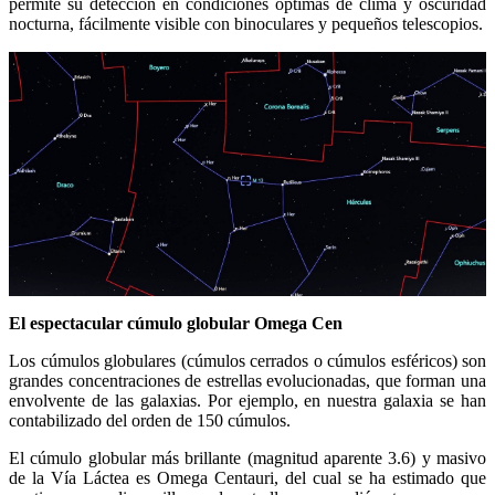
permite su detección en condiciones óptimas de clima y oscuridad
nocturna, fácilmente visible con binoculares y pequeños telescopios.
El espectacular cúmulo globular Omega Cen
Los cúmulos globulares (cúmulos cerrados o cúmulos esféricos) son
grandes concentraciones de estrellas evolucionadas, que forman una
envolvente de las galaxias. Por ejemplo, en nuestra galaxia se han
contabilizado del orden de 150 cúmulos.
El cúmulo globular más brillante (magnitud aparente 3.6) y masivo
de la Vía Láctea es Omega Centauri, del cual se ha estimado que