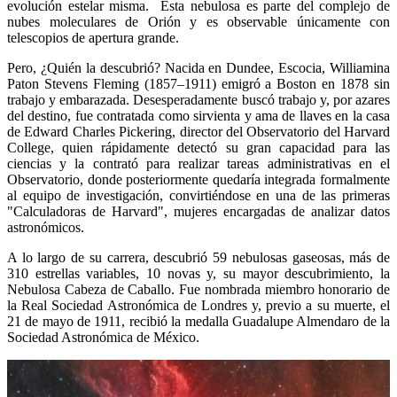
evolución estelar misma. Esta nebulosa es parte del complejo de
nubes moleculares de Orión y es observable únicamente con
telescopios de apertura grande.
Pero, ¿Quién la descubrió? Nacida en Dundee, Escocia, Williamina
Paton Stevens Fleming (1857–1911) emigró a Boston en 1878 sin
trabajo y embarazada. Desesperadamente buscó trabajo y, por azares
del destino, fue contratada como sirvienta y ama de llaves en la casa
de Edward Charles Pickering, director del Observatorio del Harvard
College, quien rápidamente detectó su gran capacidad para las
ciencias y la contrató para realizar tareas administrativas en el
Observatorio, donde posteriormente quedaría integrada formalmente
al equipo de investigación, convirtiéndose en una de las primeras
"Calculadoras de Harvard", mujeres encargadas de analizar datos
astronómicos.
A lo largo de su carrera, descubrió 59 nebulosas gaseosas, más de
310 estrellas variables, 10 novas y, su mayor descubrimiento, la
Nebulosa Cabeza de Caballo. Fue nombrada miembro honorario de
la Real Sociedad Astronómica de Londres y, previo a su muerte, el
21 de mayo de 1911, recibió la medalla Guadalupe Almendaro de la
Sociedad Astronómica de México.