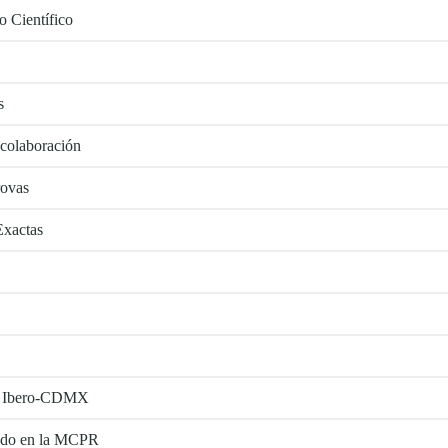
 Científico
s
 colaboración
rovas
Exactas
 la Ibero-CDMX
tado en la MCPR