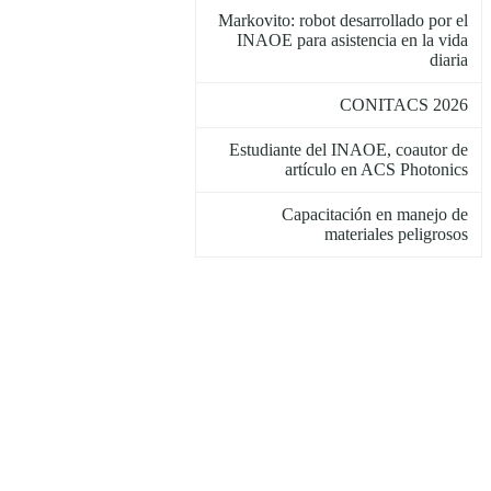
Markovito: robot desarrollado por el
INAOE para asistencia en la vida
diaria
CONITACS 2026
Estudiante del INAOE, coautor de
artículo en ACS Photonics
Capacitación en manejo de
materiales peligrosos
VI Verano de Investigación en
Astrofísica (VIAI 2026)
Red Mexicana de Ciencia Recreativa
nombra miembro honorífico a Raúl
Mújica
28 de junio, Día del Asteroide en el
Museo de la Evolución