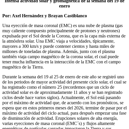
Intensa actividad solar y geomagnética de la semana del 19 de
enero
Por: Axel Hernández y Brayan Castiblanco
Una eyección de masa coronal (EMC) es una nube de plasma (gas
muy caliente compuesto principalmente de protones y neutrones)
expulsada por el Sol desde la Corona, que es la capa más externa de
la atmósfera solar. Una EMC viaja a velocidades, típicamente,
mayores a 300 km/s y puede contener cientos y hasta miles de
millones de toneladas de plasma. Además, junto con el plasma
también viaja campo magnético de la corona solar, el cual puede
tener mucha influencia en la interacción de la EMC con el campo
magnético de la Tierra.
Durante la semana del 19 al 25 de enero de este año se registró uno
de los periodos de mayor actividad del presente ciclo solar, el cual se
ha registrado como el número 25 (recordemos que un ciclo de
actividad solar es de aproximadamente 11 años y se han registrado
ciclos desde hace varios siglos). Actualmente, el Sol está pasando
por el máximo de actividad que, de acuerdo con los pronósticos, se
espera que en estos primeros meses del 2026, termine de pasar por el
máximo de actividad del ciclo actual, para después empezar una fase
de disminución de actividad. Erupciones solares de alta energía,
varias eyecciones de masa coronal (EMC´s) y flujos altamente
energéticos de partículas cargadas impactaron la Tierra y sus