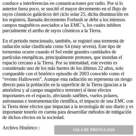
conduce a interferencias en comunicaciones por radio. Por si lo
anterior fuera poco, se suscitó el mayor decremento en el flujo de
rayos cósmicos galácticos del ciclo solar 25, dicha disminución en
los registros, llamada decremento Forbush se debe a los intensos
campos magnéticos asociados a las EMC´s, los cuales inhiben
parcialmente el arribo de rayos cósmicos a la Tierra.
En el periodo mencionado, también, se registró una tormenta de
radiación solar clasificada como S4 (muy severa). Este tipo de
tormentas ocurre cuando el Sol emite grandes cantidades de
partículas energéticas, principalmente protones, que inundan el
espacio cercano a la Tierra. Por su intensidad, este evento es
considerado uno de los más fuertes de los últimos 22 años, solo
comparable con el histórico episodio de 2003 conocido como el
“evento Halloween”. Aunque esta radiación no representa un riesgo
directo para la población en la superficie de la Tierra (gracias a la
atmósfera y al campo magnético terrestre) sí tiene efectos
importantes en el espacio, afectando satélites, vuelos polares,
astronautas e instrumentación científica, el impacto de una EMC con
la Tierra tiene efectos que impactan a la tecnología de uso diario y es
importante tenerlo en cuenta para desarrollar métodos de mitigación
de dichos efectos en la sociedad.
Archivo Histórico :
SALA DE PRENSA 2026