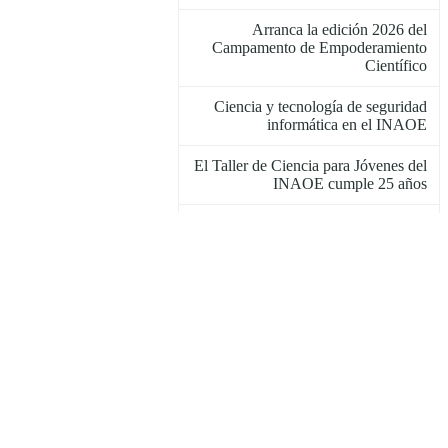
Arranca la edición 2026 del
Campamento de Empoderamiento
Científico
Ciencia y tecnología de seguridad
informática en el INAOE
El Taller de Ciencia para Jóvenes del
INAOE cumple 25 años
El INAOE y la Secretaría de las
Mujeres firman convenio de
colaboración
A 15 años del fallecimiento del Dr.
Alfonso Serrano Pérez-Grovas
El INAOE invita al 4° Seminario en
Enseñanza de Ciencias Exactas
Premio para el Laboratorio de
Tecnologías del Lenguaje