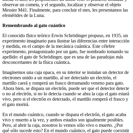
observar un cometa, y el segundo, localizar y observar el objeto
Messier M41. Finalmente, para concluir el mes, les presentamos las
efemérides de la Luna.
Remembrando al gato cuántico
El conocido físico teórico Erwin Schrödinger propuso, en 1935, un
experimento imaginario para ilustrar las diferencias entre interacción
y medida, en el campo de la mecánica cuántica. Este célebre
experimento, protagonizado por un gato, fue nombrado tomando su
apellido: el gato de Schrödinger, que es una de las paradojas más
desconcertantes de la física cuántica.
Imaginemos una caja opaca, en su interior se instalan un detector de
electrones unido a un martillo, al ser detectado un electrón, el
martillo caerá y romperá un frasco derramando veneno para gato.
Ahora bien, se dispara un electrón, puede ser que el detector detecte
o no al electrón, si no lo detecta cuando se abra la caja el gato estará
vivo, pero si el electrón es detectado, el martillo romperá el frasco y
el gato morirá.
En el mundo cuántico, cuando se dispara el electrón, el gato acaba
vivo y muerto a la vez, y ambos estados son igualmente posibles.
Pero, al abrir la caja, nosotros lo vemos sólo vivo o muerto. ¿Por
qué sólo sucede esto? En el mundo cuántico, el gato puede coexistir