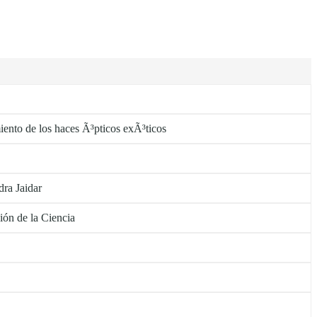
ento de los haces Ã³pticos exÃ³ticos
ra Jaidar
ión de la Ciencia