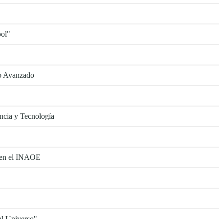
ool"
ño Avanzado
ncia y Tecnología
a en el INAOE
al Universo"