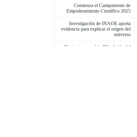
Comienza el Campamento de
Empoderamiento Científico 2025
Investigación de INAOE aporta
evidencia para explicar el origen del
universo
Hoy se inauguró la 25ª edición del
Taller Guillermo Haro
Se realiza el XXIV Taller de Ciencia
para Jóvenes del INAOE
El equipo QuetzalC++, número 10
en el Abu Dhabi Autonomous
Racing League
Taller informativo sobre eficiencia
energética en la industria
El INAOE y Energía Renovable
para Puebla firman convenio