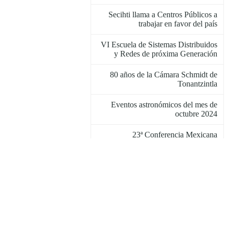
Secihti llama a Centros Públicos a
trabajar en favor del país
VI Escuela de Sistemas Distribuidos
y Redes de próxima Generación
80 años de la Cámara Schmidt de
Tonantzintla
Eventos astronómicos del mes de
octubre 2024
23ª Conferencia Mexicana
Internacional en Inteligencia
Artificial
El próximo 9 de noviembre
Vinculación INAOE-Gobierno del
Estado de Puebla
VII Seminario Internacional de