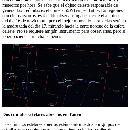
meteoros por hora. Se sabe que el objeto celeste responsable de
generar las Leónidas es el cometa 55P/Tempel-Tuttle. En regiones
con cielos oscuros, es factible observar fugaces desde el atardecer
del día 16 de noviembre, pero el mejor momento para verlas será en
la madrugada del día 17, mirando hacia la parte noreste de la esfera
celeste. No se requiere ningún instrumento para observarlas, pero sí
tener paciencia, mucha paciencia.
Dos cúmulos estelares abiertos en Tauro
Los cúmulos estelares abiertos están conformados por grupos de
estrellas poco evolucionadas, conteniendo cientos a miles de