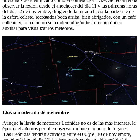
lluvia ha sido identificado como el cometa 2P/Encke. Se recomienda
observar la región desde el anochecer del día 11 y las primeras horas
del día 12 de noviembre, dirigiendo la mirada hacia la parte este de
la esfera celeste, recostados boca arriba, bien abrigados, con un café
caliente y, lo mejor, no se requiere ningún instrumento óptico
auxiliar para visualizar los meteoros.
Lluvia moderada de noviembre
Aunque la lluvia de meteoros Leónidas no es de las más intensas, la
época del año nos permite observar un buen número de fugaces.
Las Leónidas tendrán actividad entre el 06 y el 30 de noviembre,
con el máximo el día 17. La tasa máxima observable será de 15