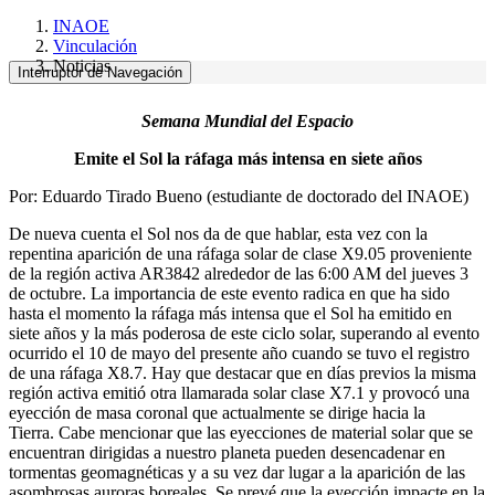
INAOE
Vinculación
Noticias
Interruptor de Navegación
Semana Mundial del Espacio
Emite el Sol la ráfaga más intensa en siete años
Por: Eduardo Tirado Bueno (estudiante de doctorado del INAOE)
De nueva cuenta el Sol nos da de que hablar, esta vez con la
repentina aparición de una ráfaga solar de clase X9.05 proveniente
de la región activa AR3842 alrededor de las 6:00 AM del jueves 3
de octubre. La importancia de este evento radica en que ha sido
hasta el momento la ráfaga más intensa que el Sol ha emitido en
siete años y la más poderosa de este ciclo solar, superando al evento
ocurrido el 10 de mayo del presente año cuando se tuvo el registro
de una ráfaga X8.7. Hay que destacar que en días previos la misma
región activa emitió otra llamarada solar clase X7.1 y provocó una
eyección de masa coronal que actualmente se dirige hacia la
Tierra. Cabe mencionar que las eyecciones de material solar que se
encuentran dirigidas a nuestro planeta pueden desencadenar en
tormentas geomagnéticas y a su vez dar lugar a la aparición de las
asombrosas auroras boreales. Se prevé que la eyección impacte en la