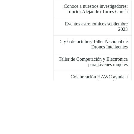
Conoce a nuestros investigadores:
doctor Alejandro Torres García
Eventos astronómicos septiembre
2023
5 y 6 de octubre, Taller Nacional de
Drones Inteligentes
Taller de Computación y Electrónica
para jóvenes mujeres
Colaboración HAWC ayuda a
descubrir la luz más energética del
Sol
Con taller de inducción, dan
bienvenida a estudiantes de nuevo
ingreso
El Dr. Luis Alberto Zapata impartió
seminario sobre el ngVLA